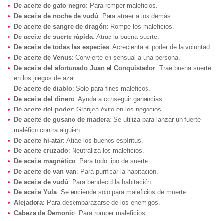
De aceite de gato negro
: Para romper maleficios.
De aceite de noche de vudú
: Para atraer a los demás.
De aceite de sangre de dragón
: Rompe los maleficios.
De aceite de suerte rápida
: Atrae la buena suerte.
De aceite de todas las especies
: Acrecienta el poder de la voluntad.
De aceite de Venus
: Convierte en sensual a una persona.
De aceite del afortunado Juan el Conquistador
: Trae buena suerte
en los juegos de azar.
De aceite de diablo
: Solo para fines maléficos.
De aceite del dinero
: Ayuda a conseguir ganancias.
De aceite del poder
: Granjea éxito en los negocios.
De aceite de gusano de madera
: Se utiliza para lanzar un fuerte
maléfico contra alguien.
De aceite hi-atar
: Atrae los buenos espíritus.
De aceite cruzado
: Neutraliza los maleficios.
De aceite magnético
: Para todo tipo de suerte.
De aceite de van van
: Para purificar la habitación.
De aceite de vudú
: Para bendecid la habitación
De aceite Yula
: Se enciende solo para maleficios de muerte.
Alejadora
: Para desembarazarse de los enemigos.
Cabeza de Demonio
: Para romper maleficios.