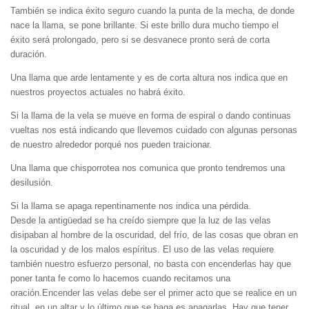
También se indica éxito seguro cuando la punta de la mecha, de donde
nace la llama, se pone brillante. Si este brillo dura mucho tiempo el
éxito será prolongado, pero si se desvanece pronto será de corta
duración.
Una llama que arde lentamente y es de corta altura nos indica que en
nuestros proyectos actuales no habrá éxito.
Si la llama de la vela se mueve en forma de espiral o dando continuas
vueltas nos está indicando que llevemos cuidado con algunas personas
de nuestro alrededor porqué nos pueden traicionar.
Una llama que chisporrotea nos comunica que pronto tendremos una
desilusión.
Si la llama se apaga repentinamente nos indica una pérdida.
Desde la antigüedad se ha creído siempre que la luz de las velas
disipaban al hombre de la oscuridad, del frío, de las cosas que obran en
la oscuridad y de los malos espíritus. El uso de las velas requiere
también nuestro esfuerzo personal, no basta con encenderlas hay que
poner tanta fe como lo hacemos cuando recitamos una
oración.Encender las velas debe ser el primer acto que se realice en un
ritual, en un altar y lo último que se haga es apagarlas. Hay que tener