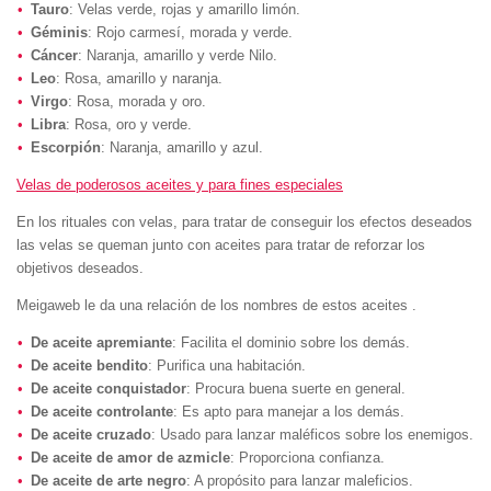
Tauro
: Velas verde, rojas y amarillo limón.
Géminis
: Rojo carmesí, morada y verde.
Cáncer
: Naranja, amarillo y verde Nilo.
Leo
: Rosa, amarillo y naranja.
Virgo
: Rosa, morada y oro.
Libra
: Rosa, oro y verde.
Escorpión
: Naranja, amarillo y azul.
Velas de poderosos aceites y para fines especiales
En los rituales con velas, para tratar de conseguir los efectos deseados
las velas se queman junto con aceites para tratar de reforzar los
objetivos deseados.
Meigaweb le da una relación de los nombres de estos aceites .
De aceite apremiante
: Facilita el dominio sobre los demás.
De aceite bendito
: Purifica una habitación.
De aceite conquistador
: Procura buena suerte en general.
De aceite controlante
: Es apto para manejar a los demás.
De aceite cruzado
: Usado para lanzar maléficos sobre los enemigos.
De aceite de amor de azmicle
: Proporciona confianza.
De aceite de arte negro
: A propósito para lanzar maleficios.