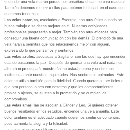
encender una vela marrón porque nos enseñará el camino para madurar.
También debemos recurrir a ellas para obtener fertilidad, en el caso que
queramos tener hijos.
Las velas naranjas,
asociadas a Escorpio, son muy útiles cuando se
busca trabajo o se desea mejorar en él. Nuestras actividades
profesionales progresarán a mejor. También son muy eficaces para
conseguir una buena comunicación con los demás. El prendido de una
vela naranja permitirá que nos relacionemos mejor con alguien,
expresando lo que pensamos y sentimos.
Las velas azules,
asociadas a Sagitario, son las que hay que encender
cuando buscamos la paz. Después de quemar una vela azul nada nos
alterará ni preocupará, nuestro ánimo estará sereno y sentiremos
indiferencia ante nuestras inquietudes. Nos sentiremos calmados. Este
color se utiliza también para la fidelidad. Cuando queramos ser fieles o
que otra persona lo sea con nosotros y que los comportamientos,
propios o ajenos, se ajusten a lo prometido y se cumplan los
compromisos.
Las velas amarillas
se asocian a Cáncer y Leo. Si quieres obtener
buenos resultados en los estudios, enciende una vela amarilla. Este
color también es el adecuado cuando queremos sentirnos contentos,
pues aumenta la alegría y la felicidad.
Las velas blancas se utilizan cuando esperamos conseguir una