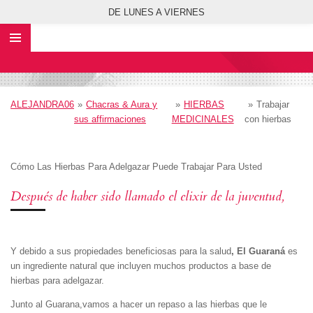
DE LUNES A VIERNES
Ir
al
contenido
principal
ALEJANDRA06
»
Chacras & Aura y
»
HIERBAS
»
Trabajar
sus affirmaciones
MEDICINALES
con hierbas
Cómo Las Hierbas Para Adelgazar Puede Trabajar Para Usted
Después de haber sido llamado el elixir de la juventud,
Y debido a sus propiedades beneficiosas para la salud
, El Guaraná
es
un ingrediente natural que incluyen muchos productos a base de
hierbas para adelgazar.
Junto al Guarana,vamos a hacer un repaso a las hierbas que le