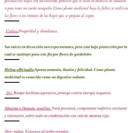
personal.Sus bayas son un excelente protector que se usan en hechizos de sanación
o para tener un sueño tranquilo. Como plante medicinal baja la fiebre, se utilizan
las flores o un extracto de las bayas que se prepara al vapor.
Violeta:
Prosperidad y abundancia.
Sus raíces en decocción son expectorantes, pero está bajo protección por lo
cual se sustituye para este fin por flores de gordolobo
Melisa officinalis:
Aporta armonía, ilusión y felicidad. Como planta
medicinal es conocida como un digestivo sedante.
Ajo:
Rompe hechizos agresores, protege contra energía negativa.
Alharma o Hamala, semillas:
Para pociones, componente eufórico excitante
y visionario, sobre todo en combinación con raíz de mimosa roja.
Aloe, pulpa:
Favorece al verbo creador.