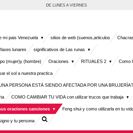
DE LUNES A VIERNES
de mi pais Venezuela
sitios de web (suenos,articulos
Chacras
 fases lunares
significativos de Las runas
erpo (mujer)y (hombre)
Oraciones
RITUALES 2
Como le
ar el sol a nuestra practica
A PERSONA ESTÁ SIENDO AFECTADA POR UNA BRUJERÍA?
ria
COMO CAMBIAR TU VIDA con utilizar trucos que trabaja
us oraciones canciones
Feng shui y como utilizarla en tu vi
signo y tu persona