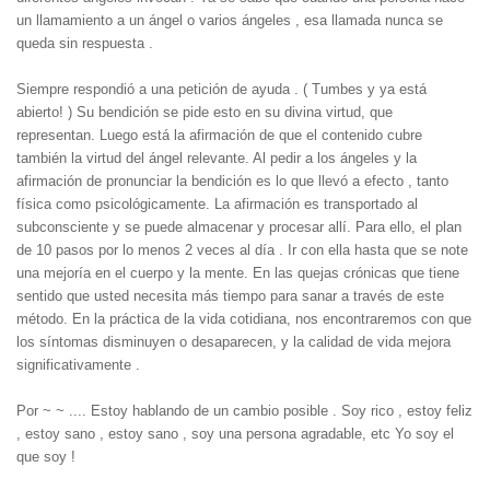
un llamamiento a un ángel o varios ángeles , esa llamada nunca se
queda sin respuesta .
Siempre respondió a una petición de ayuda .
( Tumbes y ya está
abierto! ) Su bendición se pide esto en su divina virtud, que
representan.
Luego está la afirmación de que el contenido cubre
también la virtud del ángel relevante.
Al pedir a los ángeles y la
afirmación de pronunciar la bendición es lo que llevó a efecto , tanto
física como psicológicamente.
La afirmación es transportado al
subconsciente y se puede almacenar y procesar allí.
Para ello, el plan
de 10 pasos por lo menos 2 veces al día .
Ir con ella hasta que se note
una mejoría en el cuerpo y la mente.
En las quejas crónicas que tiene
sentido que usted necesita más tiempo para sanar a través de este
método.
En la práctica de la vida cotidiana, nos encontraremos con que
los síntomas disminuyen o desaparecen, y la calidad de vida mejora
significativamente .
Por ~ ~ .... Estoy hablando de un cambio posible .
Soy rico , estoy feliz
, estoy sano , estoy sano , soy una persona agradable, etc Yo soy el
que soy !