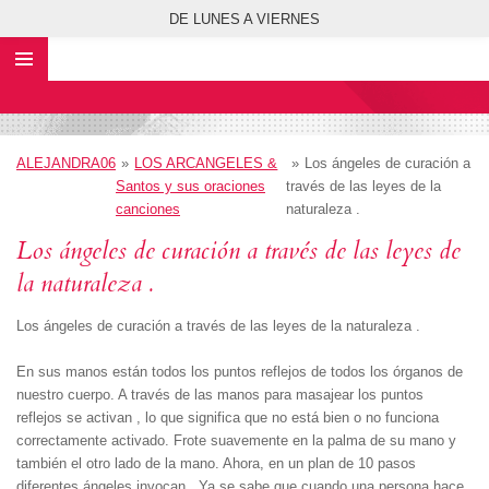
DE LUNES A VIERNES
Ir
al
contenido
principal
ALEJANDRA06
»
LOS ARCANGELES &
»
Los ángeles de curación a
Santos y sus oraciones
través de las leyes de la
canciones
naturaleza .
Los ángeles de curación a través de las leyes de
la naturaleza .
Los ángeles de curación a través de las leyes de la naturaleza .
En sus manos están todos los puntos reflejos de todos los órganos de
nuestro cuerpo.
A través de las manos para masajear los puntos
reflejos se activan , lo que significa que no está bien o no funciona
correctamente activado.
Frote suavemente en la palma de su mano y
también el otro lado de la mano.
Ahora, en un plan de 10 pasos
diferentes ángeles invocan .
Ya se sabe que cuando una persona hace