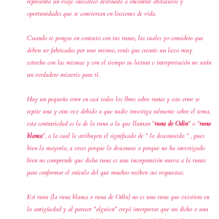
representa un viaje iniciático destinado a encontrar obstáculos y
oportunidades que se conviertan en lecciones de vida.
Cuando te pongas en contacto con tus runas, las cuales yo considero que
deben ser fabricadas por uno mismo, verás que crearás un lazo muy
estrecho con las mismas y con el tiempo su lectura e interpretación no serán
un verdadero misterio para tí.
Hay un pequeño error en casi todos los lbros sobre runas y este error se
repite una y otra vez debido a que nadie investiga ralmente sobre el tema,
esta contrariedad es la de la runa a la que llaman "
runa de Odín
" o "
runa
blanca
", a la cual le atribuyen el significado de "
lo desconocido
" , pues
bien la mayoría, a veces porque lo desconoce o porque no ha investigado
bien no comprende que dicha runa es una incorporación nueva a la runas
para conformar el oráculo del que muchos reciben sus respuestas.
Est runa (la runa blanca o runa de Odín) no es una runa que existiera en
la antigüedad y al parecer "
alguien
" creyó interpretar que un dicho o una