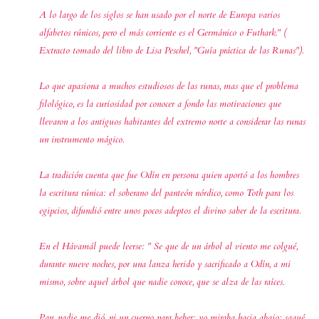
A lo largo de los siglos se han usado por el norte de
Europa varios
alfabetos rúnicos, pero el más corriente es el Germánico o Futhark." (
Extracto tomado del libro de Lisa Peschel, "Guía práctica de las Runas").
Lo que apasiona a muchos estudiosos de las runas, mas que el problema
filológico, es la curiosidad por conocer a fondo las motivaciones que
llevaron a los antiguos habitantes del extremo norte a considerar las runas
un instrumento mágico.
La tradición cuenta que fue Odín en persona quien aportó a los hombres
la escritura rúnica: el soberano del panteón nórdico, como Toth para los
egipcios, difundió entre unos pocos adeptos el divino saber de la escritura.
En el Hávamál puede leerse: " Se que de un árbol al viento me colgué,
durante nueve noches, por una lanza herido y sacrificado a Odín, a mi
mismo, sobre aquel árbol que nadie conoce, que se alza de las raíces.
Pan, nadie me dió, ni un cuerno para beber; yo miraba hacia abajo: saqué