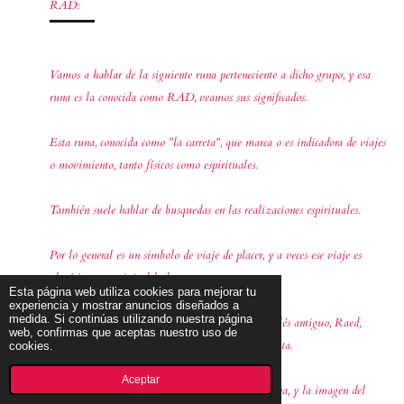
RAD:
Vamos a hablar de la siguiente runa perteneciente a dicho grupo, y esa
runa es la conocida como RAD, veamos sus significados.
Esta runa, conocida como "la carreta", que marca o es indicadora de viajes
o movimiento, tanto físicos como espirituales.
También suele hablar de busquedas en las realizaciones espirituales.
Por lo general es un simbolo de viaje de placer, y a veces ese viaje es
alegórico o un viaje del alma.
Esta página web utiliza cookies para mejorar tu
experiencia y mostrar anuncios diseñados a
medida. Si continúas utilizando nuestra página
En alemán, Raidho, que significa vehículo; en inglés antiguo, Raed,
web, confirmas que aceptas nuestro uso de
cabalgar - andar; en nórdico, Reidh, Rit o Rad, ruta.
cookies.
Aceptar
Resumiendo su significado, este es busqueda y lucha, y la imagen del